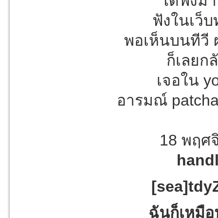
ได้ฟังมา
ฟังในเว็บ
พอเห็นบนทีวี
ก็เลยก
เจอใน y
อารมณ์ patcha
18 พฤศจิ
handl
[sea]tdy
ฉันก็เหมื