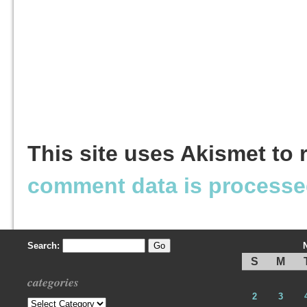
This site uses Akismet to
comment data is processe
Search:
S
M
categories
2
3
Categories