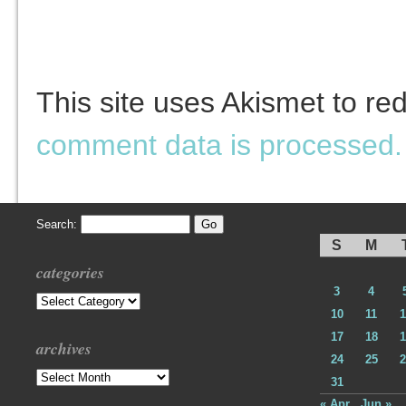
This site uses Akismet to r
comment data is processed.
Search:
S
M
categories
3
4
Categories
10
11
1
17
18
1
archives
24
25
2
Archives
31
« Apr
Jun »