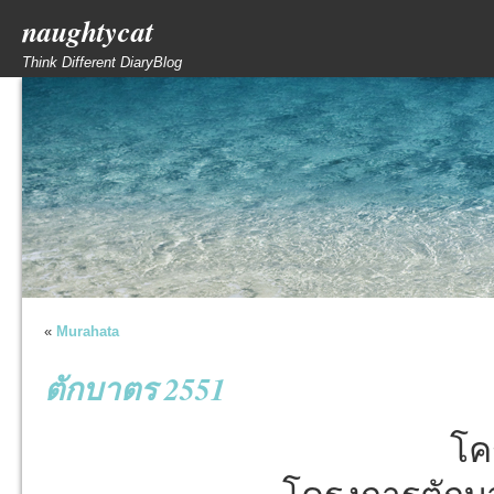
naughtycat
Think Different DiaryBlog
«
Murahata
ตักบาตร 2551
โค