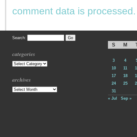
comment data is processed.
Search:
S
M
categories
3
4
Categories
10
11
1
17
18
1
archives
24
25
2
Archives
31
« Jul
Sep »