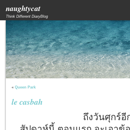
naughtycat
Think Different DiaryBlog
«
Queen Park
le casbah
ถึงวันศุกร์อ
สัปดาห์นี้ ตอนแรก จะเอาข้อม