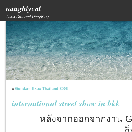
naughtycat
Think Different DiaryBlog
«
Gundam Expo Thailand 2008
international street show in bkk
หลังจากออกจากงาน G
ก