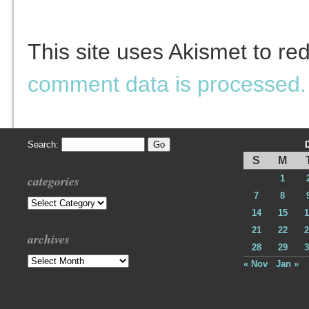
This site uses Akismet to r
comment data is processed.
Search:
S
M
categories
1
7
8
Categories
14
15
1
21
22
2
archives
28
29
3
Archives
« Nov
Jan »