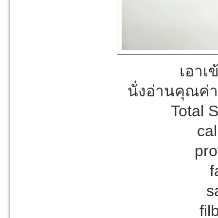
เอาเ
นั่งอ่านคุณค
Total 
cal
pro
f
s
fi