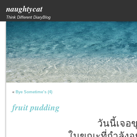
naughtycat
Think Different DiaryBlog
«
Bye Sometime’s (4)
fruit pudding
วันนี้เจอข
ในขณะที่กำลังอ