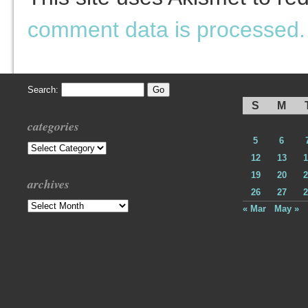
comment data is processed.
Search:
S
M
categories
5
6
Categories
12
13
1
19
20
2
archives
26
27
2
Archives
« Mar
May »