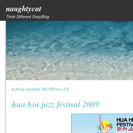
naughtycat
Think Different DiaryBlog
«
[blog update]: WordPress 2.8
hua hin jazz festival 2009