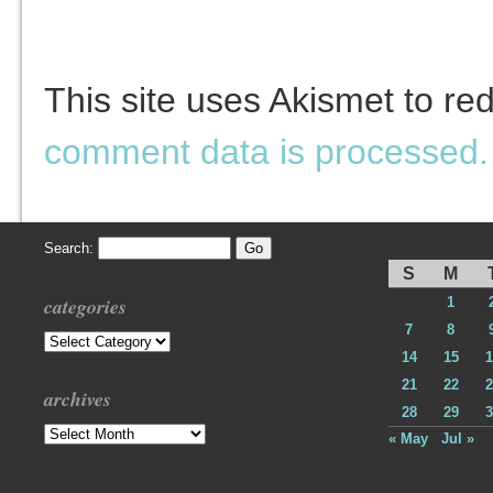
This site uses Akismet to r
comment data is processed.
Search:
S
M
categories
1
7
8
Categories
14
15
1
21
22
2
archives
28
29
3
Archives
« May
Jul »