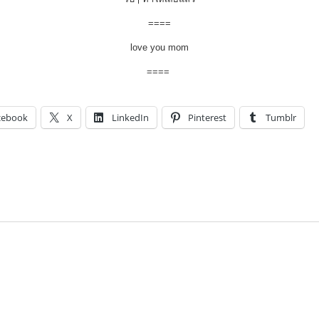
====
love you mom
====
cebook
X
LinkedIn
Pinterest
Tumblr