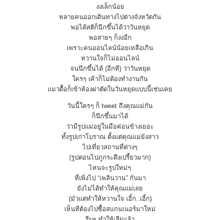
งงเล็กน้อย
หลายคนออกเดินทางไปต่างจังหวัดกัน
พอได้สติก็นึกขึ้นได้ว่าวันหยุด
พอสายๆ ก็งงอีก
เพราะคนออนไลน์น้อยเหลือเกิน
หวานใจก็ไม่ออนไลน์
จนนึกขึ้นได้ (อีกที) ว่าวันหยุด
ใครๆ เค้าก็ไม่ต้องทำงานกัน
แมวดื้อก็เข้าห้องผ่าตัดในวันหยุดแบบนี้เช่นเคย
วันนี้ใครๆ ก็ tweet ถึงคุณแม่กัน
ก็นึกขึ้นมาได้
ว่ามีรูปแม่อยู่ในมือค่อนข้างเยอะ
ทั้งรูปเก่าโบราณ ตั้งแต่คุณแม่ยังสาว
ไปเที่ยวสถานที่ต่างๆ
(รูปตอนไปภูกระดึงเปรี้ยวมาก)
ไหนจะรูปใหม่ๆ
ที่เพิ่งไป “เพลินวาน” กันมา
ยังไม่ได้ทำให้คุณแม่เลย
(มัวแต่ทำให้หวานใจ เอิ้ก..เอิ้ก)
เห็นทีต้องไปซื้อสแกนเนอร์มาใหม่
รีบๆ ทำให้เสียแล้ว