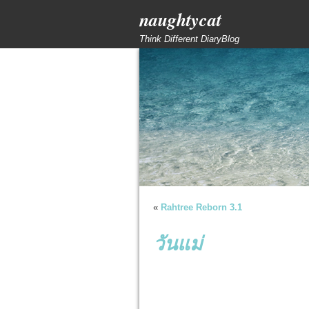
naughtycat
Think Different DiaryBlog
«
Rahtree Reborn 3.1
วันแม่