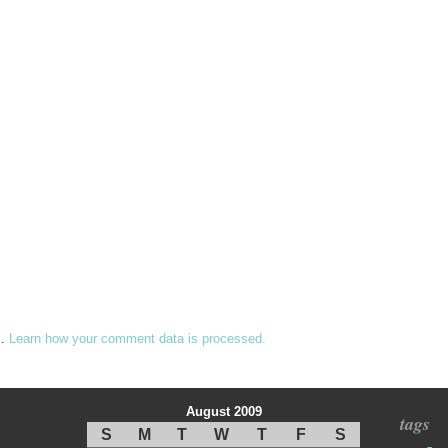
m.
Learn how your comment data is processed.
August 2009
tags
S
M
T
W
T
F
S