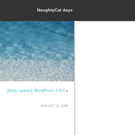
NaughtyCat days
[blog update]: WordPress 2.8.4
»
AUGUST 12, 2009