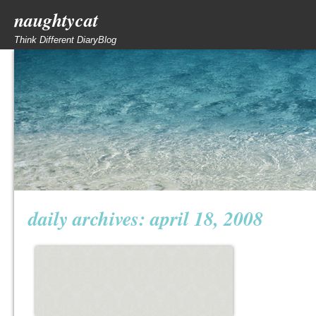
naughtycat
Think Different DiaryBlog
daily archives:
april 18, 2008