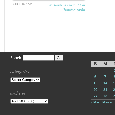
APRIL 18, 2008
ดับร้อนผ่อนคลาย กับ 5 ร้าน
“ไอศกรีม” รสเด็ด
Search:
S
M
categories
6
7
Categories
13
14
1
20
21
2
archives
27
28
2
Archives
« Mar
May »