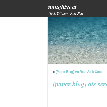
naughtycat
Think Different DiaryBlog
«
[Paper Blog] As Real As It Gets
[paper blog] ais se