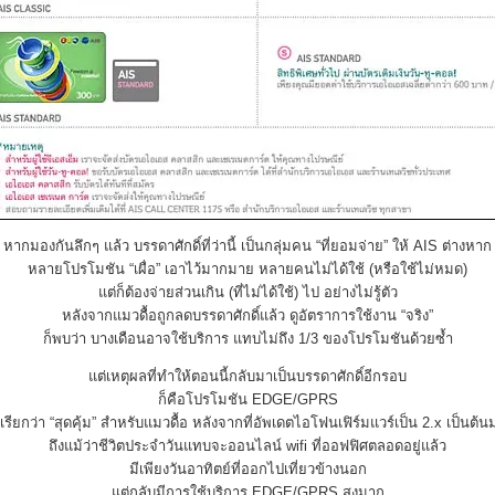
หากมองกันลึกๆ แล้ว บรรดาศักดิ์ที่ว่านี้ เป็นกลุ่มคน “ที่ยอมจ่าย” ให้ AIS ต่างหาก
หลายโปรโมชัน “เผื่อ” เอาไว้มากมาย หลายคนไม่ได้ใช้ (หรือใช้ไม่หมด)
แต่ก็ต้องจ่ายส่วนเกิน (ที่ไม่ได้ใช้) ไป อย่างไม่รู้ตัว
หลังจากแมวดื้อถูกลดบรรดาศักดิ์แล้ว ดูอัตราการใช้งาน “จริง”
ก็พบว่า บางเดือนอาจใช้บริการ แทบไม่ถึง 1/3 ของโปรโมชันด้วยซ้ำ
แต่เหตุผลที่ทำให้ตอนนี้กลับมาเป็นบรรดาศักดิ์อีกรอบ
ก็คือโปรโมชัน EDGE/GPRS
ี่เรียกว่า “สุดคุ้ม” สำหรับแมวดื้อ หลังจากที่อัพเดตไอโฟนเฟิร์มแวร์เป็น 2.x เป็นต้น
ถึงแม้ว่าชีวิตประจำวันแทบจะออนไลน์ wifi ที่ออฟฟิศตลอดอยู่แล้ว
มีเพียงวันอาทิตย์ที่ออกไปเที่ยวข้างนอก
แต่กลับมีการใช้บริการ EDGE/GPRS สูงมาก