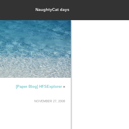
NaughtyCat days
[Paper Blog] HFSExplorer
»
NOVEMBER 27, 2008