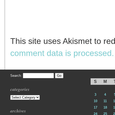
This site uses Akismet to r
comment data is processed.
Search:
S
M
categories
3
4
Categories
10
11
1
17
18
1
archives
24
25
2