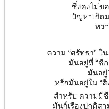
ซึ่งคงไม่ข
ปัญหาเกิดมา
หวาน
ความ “ศรัทธา” ในตั
มันอยู่ที่ “ช
มันอยู
หรือมันอยู่ใน “ส
สำหรับ ความมีชื
มันก็เรื่องปกติสา