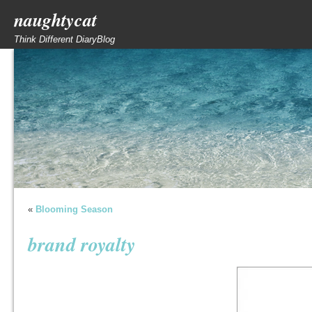
naughtycat
Think Different DiaryBlog
«
Blooming Season
brand royalty