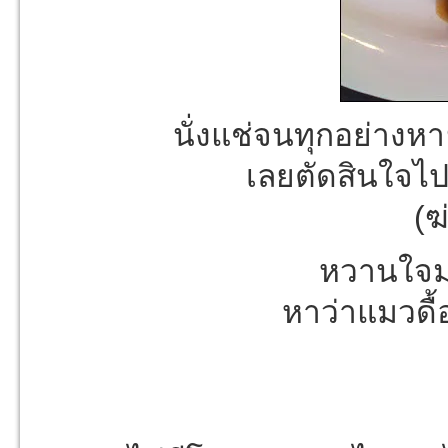
นั่งแช่จนทุกอย่างห
เลยตัดสินใจไปเ
(ฆ
หวานใจมา
หาว่าแมวดื้