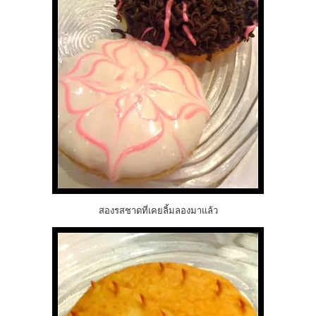
สองรสชาดที่เคยลิ้มลองมาแล้ว