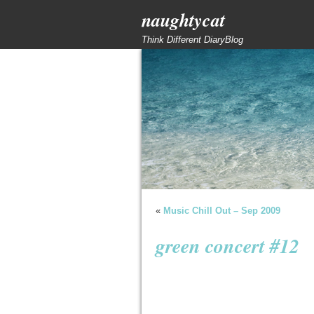
naughtycat
Think Different DiaryBlog
«
Music Chill Out – Sep 2009
green concert #12