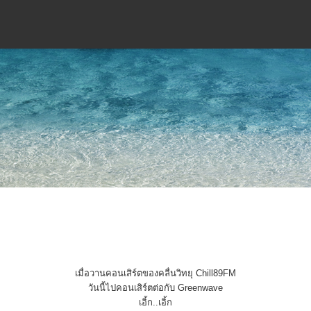
เมื่อวานคอนเสิร์ตของคลื่นวิทยุ Chill89FM
วันนี้ไปคอนเสิร์ตต่อกับ Greenwave
เอิ้ก..เอิ้ก