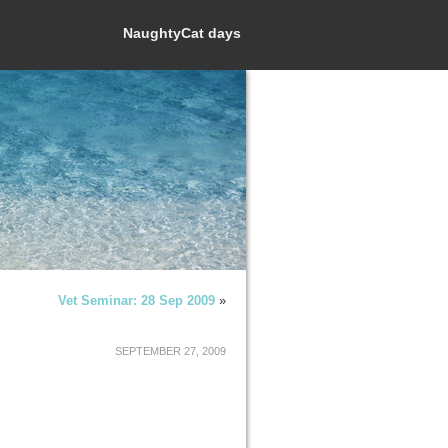
NaughtyCat days
Vet Seminar: 28 Sep 2009
»
SEPTEMBER 27, 2009