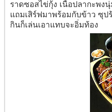
ราดซอสไข่กุ้ง เนื้อปลากะพงนุ่
แถมเสิร์ฟมาพร้อมกับข้าว ซุปร้
กินก็เล่นเอาแทบจะอิ่มท้อง