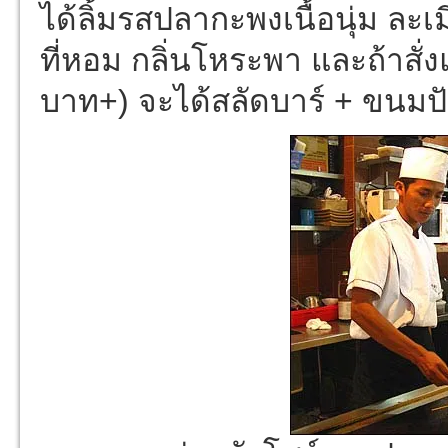
ได้ลิ้มรสปลากะพงเนื้อนุ่ม ล
ที่หอม กลิ่นโหระพา และถ้าสั่ง
บาท+) จะได้สลัดบาร์ + ขนมปั