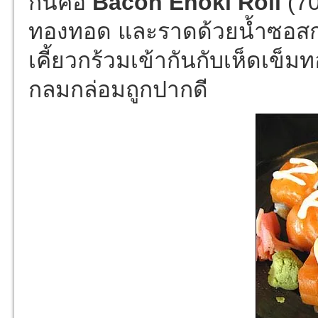
กินคือ
Bacon Enoki Roll
(70
ทองทอด และราดด้วยน้ำซอสก
เคี้ยวกร้วมเข้ากันกับเห็ดเข็ม
กลมกล่อมถูกปากดี