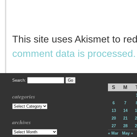
This site uses Akismet to r
comment data is processed.
Search:
S
M
categories
6
7
Categories
13
14
1
20
21
2
archives
27
28
2
Archives
« Mar
May »