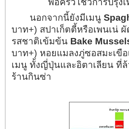
พ่อครัวโชว์การปรุงเ
นอกจากนี้ยังมีเมนู
Spagh
บาท+) สปาเก็ตตี้หรือเพนเน่ 
รสชาติเข้มข้น
Bake Mussels
บาท+) หอยแมลงภู่ซอสมะเขือ
เมนู ทั้งญี่ปุ่นและอิตาเลียน ที
ร้านกินซ่า