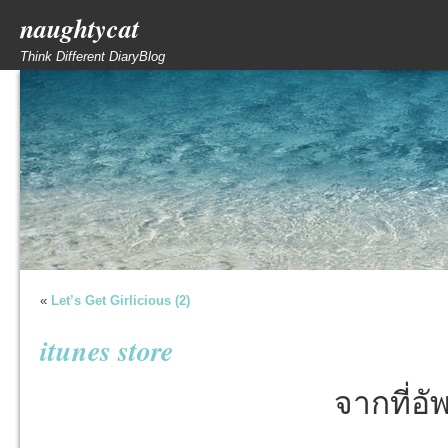
naughtycat
Think Different DiaryBlog
«
Let’s Get Girlicious (2)
itunes store
จากที่อั