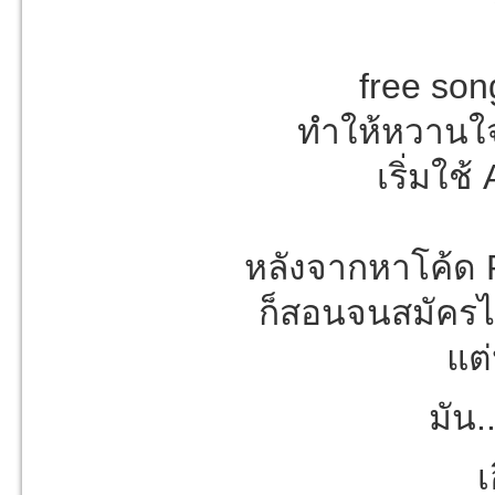
free son
ทำให้หวานใ
เริ่มใช
หลังจากหาโค้ด
ก็สอนจนสมัครไ
แต
มัน.
เ