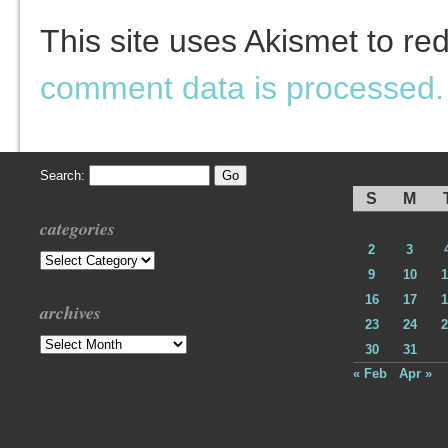
This site uses Akismet to r
comment data is processed.
Search:
S
M
categories
2
3
Categories
9
10
1
16
17
1
archives
23
24
2
Archives
30
31
« Feb
Apr »