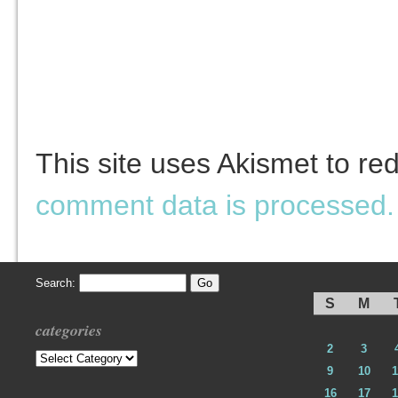
This site uses Akismet to r
comment data is processed.
Search:
S
M
categories
2
3
Categories
9
10
1
16
17
1