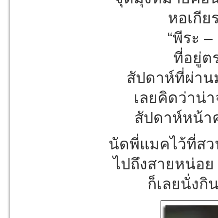
หอเกียร
“พีระ –
ที่อยู
สัปดาห์ที่ผ่า
เลยคิดว่าน่
สัปดาห์หน้า
นัดพี่แมคไว้ที่
ไปถึงสายหน่อย 
ก็เลยนั่ง