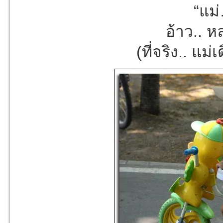
“แม่
อ้าว.. ห
(ที่จริง.. แม่