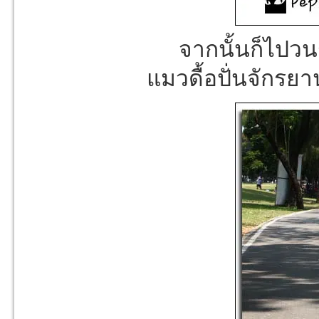
จากนั้นก็ไปว
แมวดื้อปั่นจักรยา