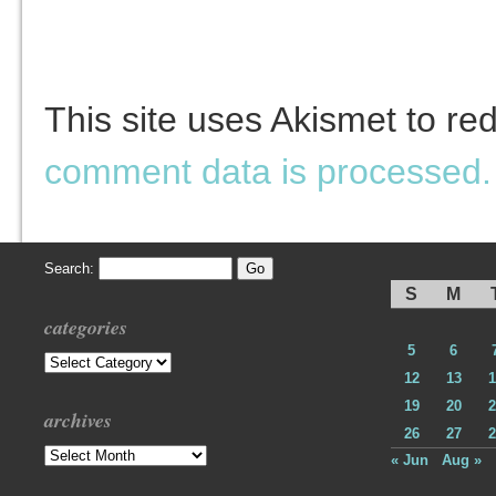
This site uses Akismet to r
comment data is processed.
Search:
S
M
categories
5
6
Categories
12
13
1
19
20
2
archives
26
27
2
Archives
« Jun
Aug »