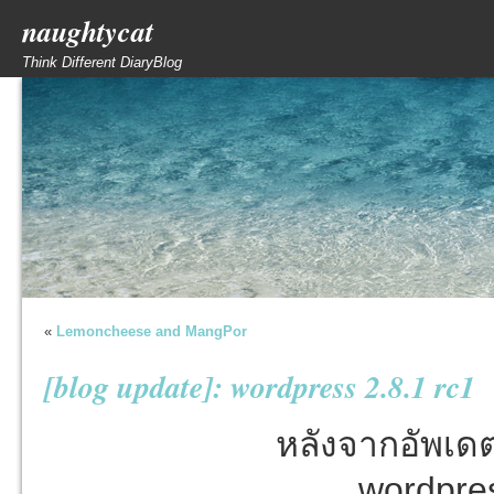
naughtycat
Think Different DiaryBlog
«
Lemoncheese and MangPor
[blog update]: wordpress 2.8.1 rc1
หลังจากอัพเดต
wordpres