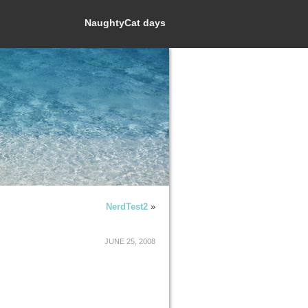
NaughtyCat days
NerdTest2
»
JUNE 25, 2008