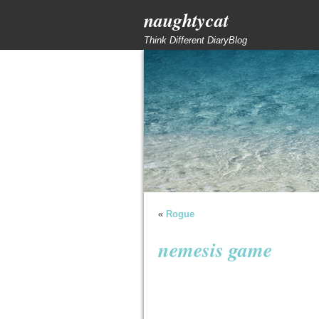
naughtycat
Think Different DiaryBlog
«
Rogue
nemesis game