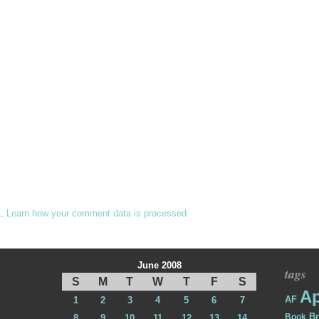
m.
Learn how your comment data is processed.
June 2008
tags
S
M
T
W
T
F
S
Ap
AF
1
2
3
4
5
6
7
Br
Book
8
9
10
11
12
13
14