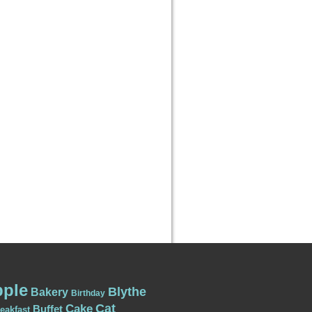
ple
Blythe
Bakery
Birthday
Cat
Cake
Buffet
eakfast